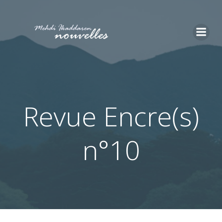
Aller
au
contenu
Revue Encre(s)
n°10